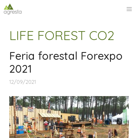
Saltar
M
al
contenido
LIFE FOREST CO2
Feria forestal Forexpo
2021
12/09/2021