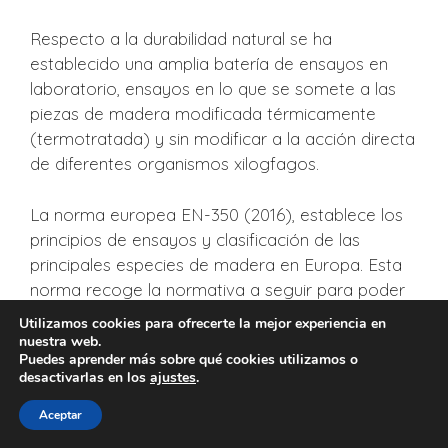
Respecto a la durabilidad natural se ha
establecido una amplia batería de ensayos en
laboratorio, ensayos en lo que se somete a las
piezas de madera modificada térmicamente
(termotratada) y sin modificar a la acción directa
de diferentes organismos xilogfagos.
La norma europea EN-350 (2016), establece los
principios de ensayos y clasificación de las
principales especies de madera en Europa. Esta
norma recoge la normativa a seguir para poder
clasificar la impregnabilidad y la durabilidad de la
Utilizamos cookies para ofrecerte la mejor experiencia en
madera, en función del tipo de agente xilófago.
nuestra web.
Puedes aprender más sobre qué cookies utilizamos o
Por ello, en este trabajo se está evaluando la
desactivarlas en los
ajustes
.
durabilidad de maderas de
Pinus sylvestris
termotratado a 200ºC, frente al ataque de
Aceptar
hongos de pudrición, termitas y carcoma grande.