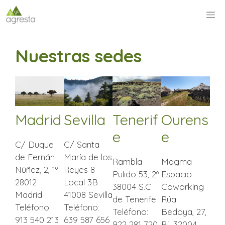
Saltar
M
al
contenido
Nuestras sedes
Madrid
Sevilla
Tenerif
Ourens
e
e
C/ Duque
C/ Santa
de Fernán
María de los
Rambla
Magma
Núñez, 2, 1º
Reyes 8
Pulido 53, 2º
Espacio
28012
Local 3B
38004 S.C
Coworking
Madrid
41008 Sevilla
de Tenerife
Rúa
Teléfono:
Teléfono:
Teléfono:
Bedoya, 27,
913 540 213
639 587 656
922 281 720‎
Bj. 32004