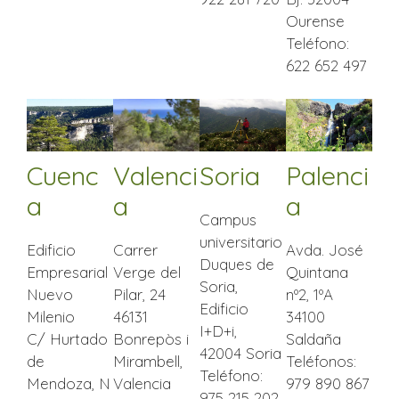
Ourense
Teléfono:
622 652 497
Valenci
Cuenc
Soria
Palenci
a
a
a
Campus
universitario
Carrer
Edificio
Avda. José
Duques de
Verge del
Empresarial
Quintana
Soria,
Pilar, 24
Nuevo
nº2, 1ºA
Edificio
46131
Milenio
34100
I+D+i,
Bonrepòs i
C/ Hurtado
Saldaña
42004 Soria
Mirambell,
de
Teléfonos:
Teléfono:
Valencia
Mendoza, N
979 890 867
975 215 202