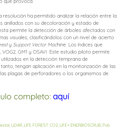
o que provoca.
resolución ha permitido analizar la relación entre la
s anillados con su decoloración y estado de
ta permite la detección de árboles afectados con
as visuales, clasificándolos con un nivel de acierto
est
y
Support Vector Mac
hine. Los índices que
 VOG2, GM1 y OSAVI. Este estudio piloto permite
 utilizados en la detección temprana de
tanto, tengan aplicación en la monitorización de las
 las plagas de perforadores o los organismos de
culo completo:
aquí
estal
,
LiDAR
,
LIFE FOREST CO2
,
LIFE+ ENERBIOSCRUB
,
Pub