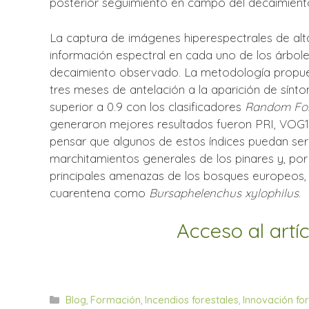
posterior seguimiento en campo del decaimient
La captura de imágenes hiperespectrales de alta 
información espectral en cada uno de los árbole
decaimiento observado. La metodología propues
tres meses de antelación a la aparición de síntom
superior a 0.9 con los clasificadores
Random For
generaron mejores resultados fueron PRI, VOG1,
pensar que algunos de estos índices puedan ser
marchitamientos generales de los pinares y, por 
principales amenazas de los bosques europeos,
cuarentena como
Bursaphelenchus xylophilus
.
Acceso al artí
Categorías
Blog
,
Formación
,
Incendios forestales
,
Innovación for