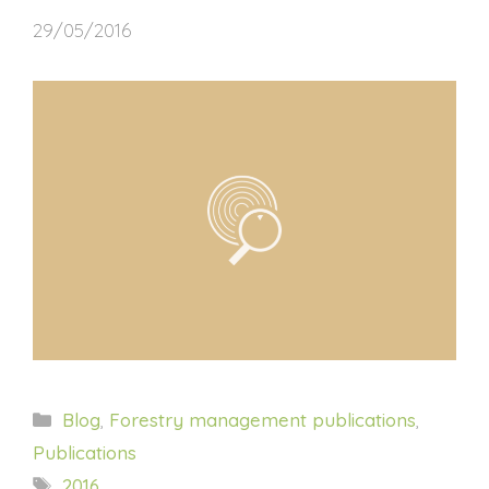
29/05/2016
Categorías
Blog
,
Forestry management publications
,
Publications
Etiquetas
2016