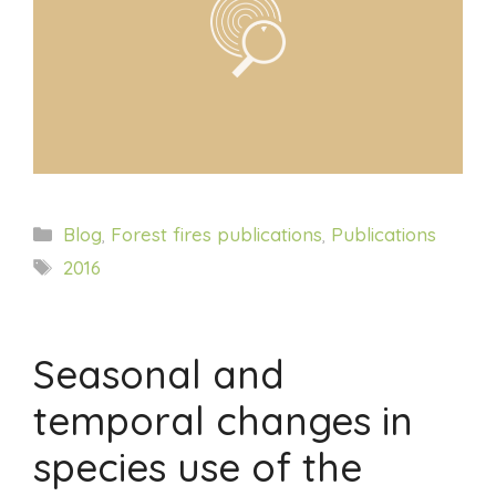
Categorías
Blog
,
Forest fires publications
,
Publications
Etiquetas
2016
Seasonal and
temporal changes in
species use of the