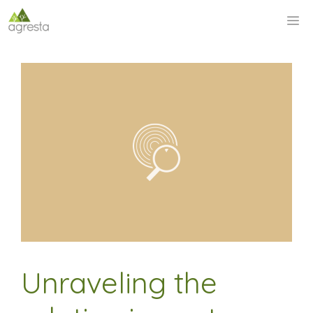
Saltar
M
al
contenido
Unraveling the