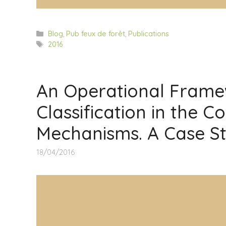
Categorías
Blog
,
Pub feux de forêt
,
Publications
Etiquetas
2016
An Operational Frame
Classification in the 
Mechanisms. A Case S
18/04/2016