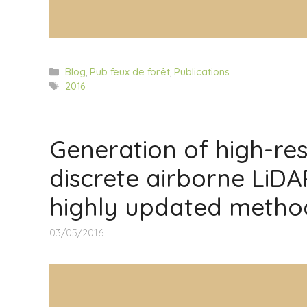
Categorías
Blog
,
Pub feux de forêt
,
Publications
Etiquetas
2016
Generation of high-re
discrete airborne LiDA
highly updated method
03/05/2016