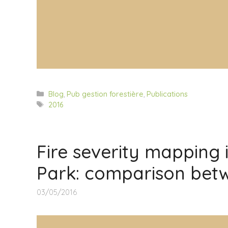
Categorías
Blog
,
Pub gestion forestière
,
Publications
Etiquetas
2016
Fire severity mapping
Park: comparison betw
03/05/2016