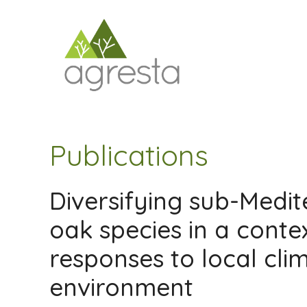
Saltar
al
contenido
Publications
Diversifying sub-Medi
oak species in a contex
responses to local cli
environment