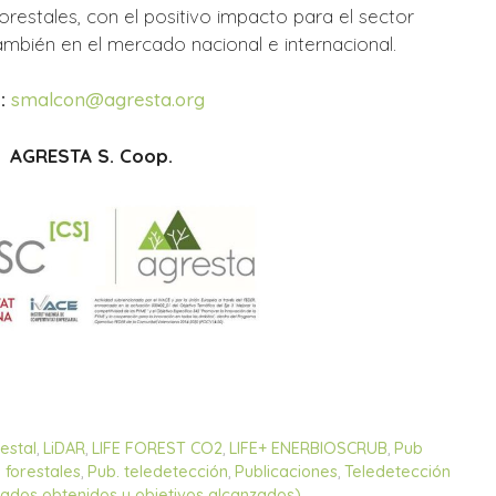
restales, con el positivo impacto para el sector
también en el mercado nacional e internacional.
:
smalcon@agresta.org
 AGRESTA S. Coop.
estal
,
LiDAR
,
LIFE FOREST CO2
,
LIFE+ ENERBIOSCRUB
,
Pub
 forestales
,
Pub. teledetección
,
Publicaciones
,
Teledetección
ados obtenidos y objetivos alcanzados)