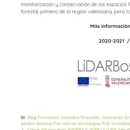
monitorización y conservación de los espacios fo
forestal, primero de la región valenciana, pero 
Más información
2020-2021 /
Categorías
Blog
,
Formación
,
Incendios forestales
,
Innovación for
gestión forestal
,
Pub nuevas tecnologias
,
Pub. incendios
Cierre del proyecto MADERA & AGRICULTURA (result