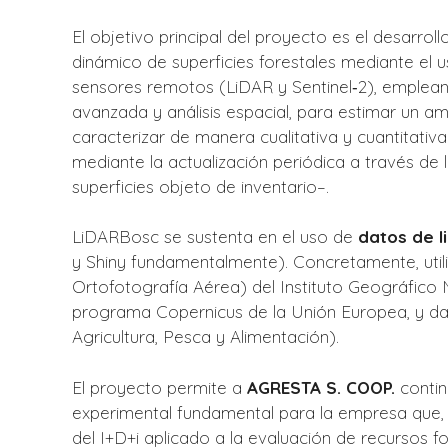
El objetivo principal del proyecto es el desarrol
dinámico de superficies forestales mediante el
sensores remotos (LiDAR y Sentinel‐2), emplean
avanzada y análisis espacial, para estimar un am
caracterizar de manera cualitativa y cuantitati
mediante la actualización periódica a través de 
superficies objeto de inventario–.
LiDARBosc se sustenta en el uso de
datos de l
y Shiny fundamentalmente). Concretamente, uti
Ortofotografía Aérea) del Instituto Geográfico N
programa Copernicus de la Unión Europea, y dato
Agricultura, Pesca y Alimentación).
El proyecto permite a
AGRESTA S. COOP.
contin
experimental fundamental para la empresa que, 
del I+D+i aplicado a la evaluación de recursos f