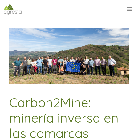
Saltar
M
al
contenido
Carbon2Mine:
minería inversa en
las comarcas