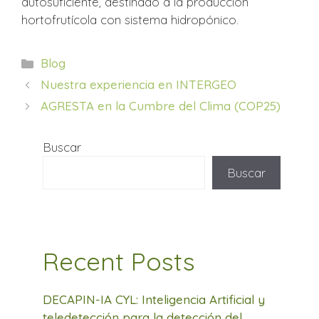
autosuficiente, destinado a la producción
hortofrutícola con sistema hidropónico.
Categorías
Blog
Nuestra experiencia en INTERGEO
AGRESTA en la Cumbre del Clima (COP25)
Buscar
Buscar
Recent Posts
DECAPIN-IA CYL: Inteligencia Artificial y
teledetección para la detección del