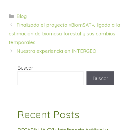
Categorías
Blog
Finalizado el proyecto «BiomSAT», ligado a la
estimación de biomasa forestal y sus cambios
temporales
Nuestra experiencia en INTERGEO
Buscar
Buscar
Recent Posts
DECAPIN-IA CYL: Inteligencia Artificial y