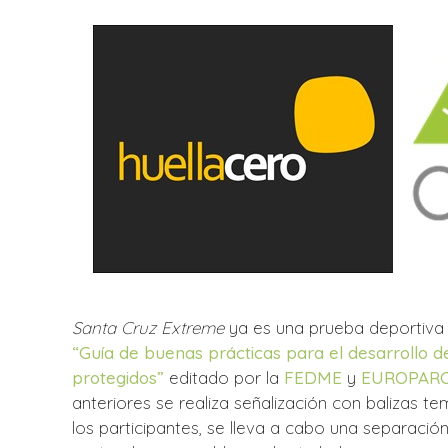
Santa Cruz Extreme
ya es una prueba deportiva 
“Guía de buenas prácticas para el desarrollo 
protegidos”
editado por la
FEDME
y
EUROPAR
anteriores se realiza señalización con balizas t
los participantes, se lleva a cabo una separación