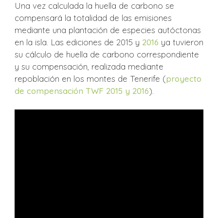
Una vez calculada la huella de carbono se
compensará la totalidad de las emisiones
mediante una plantación de especies autóctonas
en la isla. Las ediciones de 2015 y
2016
ya tuvieron
su cálculo de huella de carbono correspondiente
y su compensación, realizada mediante
repoblación en los montes de Tenerife (
proyecto
de compensación TWF 2015 y 2016
).