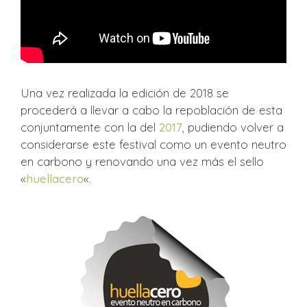
Una vez realizada la edición de 2018 se
procederá a llevar a cabo la repoblación de esta
conjuntamente con la del
2017
, pudiendo volver a
considerarse este festival como un evento neutro
en carbono y renovando una vez más el sello
«
huellacero
«.