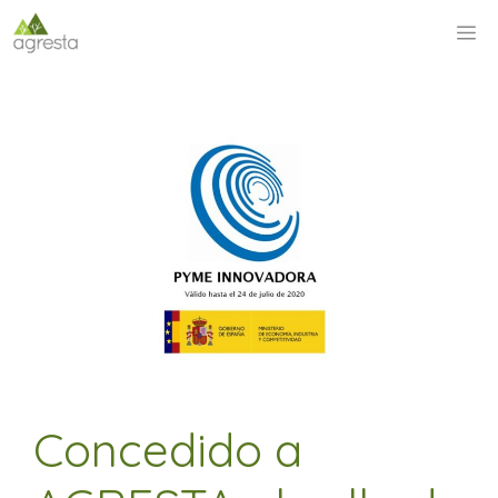
Saltar
M
al
contenido
Concedido a