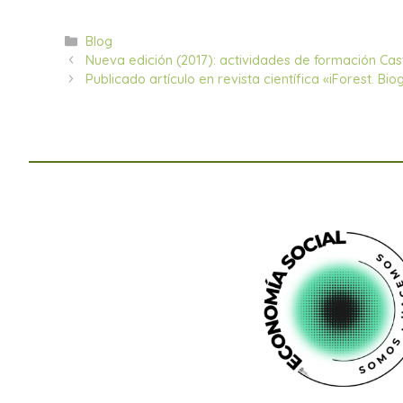
Categorías
Blog
Nueva edición (2017): actividades de formación Casti
Publicado artículo en revista científica «iForest. B