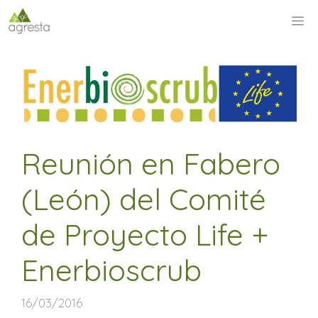
Saltar
M
al
contenido
Reunión en Fabero
(León) del Comité
de Proyecto Life +
Enerbioscrub
16/03/2016