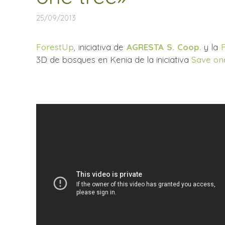
25/09/2013
ForestUp
, iniciativa de
AGRESTA S. Coop.
y la
3D de bosques en Kenia de la iniciativa
Save on