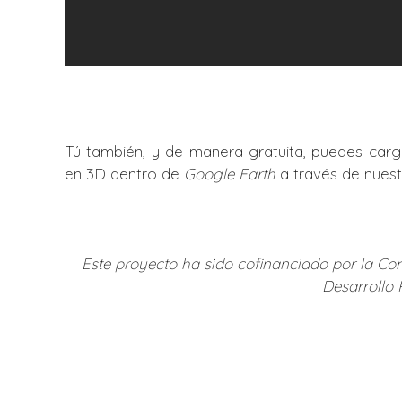
Tú también, y de manera gratuita, puedes carga
en 3D dentro de
Google Earth
a través de nues
Este proyecto ha sido cofinanciado por la C
Desarrollo 