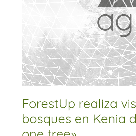
ForestUp realiza vi
bosques en Kenia de
one tree»