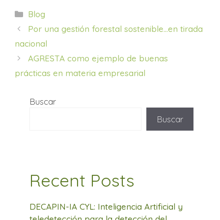
Categorías
Blog
Por una gestión forestal sostenible…en tirada
nacional
AGRESTA como ejemplo de buenas
prácticas en materia empresarial
Buscar
Buscar
Recent Posts
DECAPIN-IA CYL: Inteligencia Artificial y
teledetección para la detección del