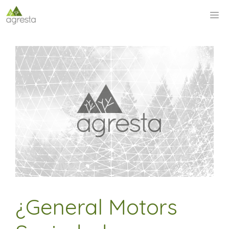
Saltar
M
al
contenido
¿General Motors