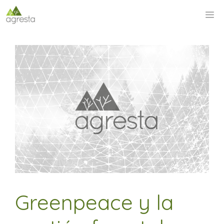
Saltar
M
al
contenido
Greenpeace y la